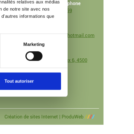
nnalités relatives aux médias
Numéro de téléphone
on de notre site avec nos
+32 491 25 11 59
 d'autres informations que
Email
galmichethomas@hotmail.com
Marketing
Adresse
Rue de l'honneux 6, 4500
Huy
Tout autoriser
Création de sites Internet | ProduWeb