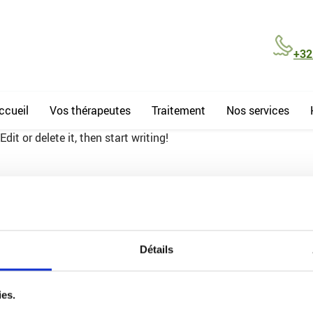
+32
ccueil
Vos thérapeutes
Traitement
Nos services
it or delete it, then start writing!
Détails
ns rapides
Horaires
Lundi de 8h30 à 18h30
ies.
il