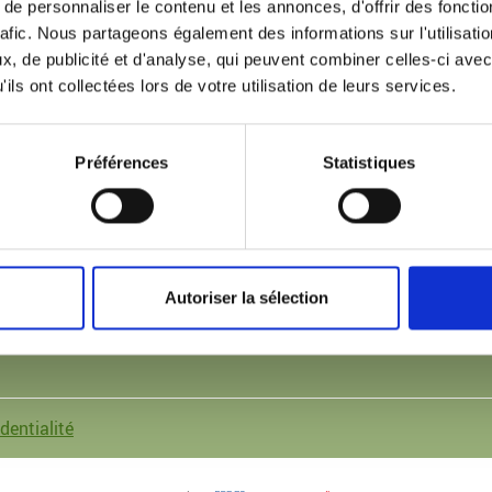
Mardi de 8 heure 30 à 21h00
thérapeutes
e personnaliser le contenu et les annonces, d'offrir des fonctio
ement
rafic. Nous partageons également des informations sur l'utilisati
Mercredi de 8h00 à 12h00
ervices
, de publicité et d'analyse, qui peuvent combiner celles-ci avec
aires
ils ont collectées lors de votre utilisation de leurs services.
Jeudi de 8h30 à 18h30
s du sommeil
Vendredi de 8h30 à 21h00
artenaires
Préférences
Statistiques
act
Autoriser la sélection
dentialité