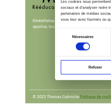
Vos 
Les cookies nous permettent d
Trait
sociaux et d'analyser notre t
Nos s
partenaires de médias sociaux
Honor
vous leur avez fournies ou qu'
Kinésithérapie générale, kiné
Test
sportive, troubles de l’ATM
Sélection
Nos p
Nécessaires
du
Cont
consentement
Refuser
© 2023 Thomas Galmiche
Politique de confi