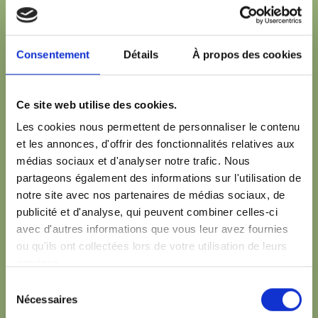
Kinésithérapie générale, kiné sportive, troubles de
l’ATM
Consentement
Détails
À propos des cookies
Liens rapides
Ce site web utilise des cookies.
Accueil
Vos thérapeutes
Les cookies nous permettent de personnaliser le contenu
Traitement
et les annonces, d'offrir des fonctionnalités relatives aux
Nos services
médias sociaux et d'analyser notre trafic. Nous
Honoraires
partageons également des informations sur l'utilisation de
Tests du sommeil
notre site avec nos partenaires de médias sociaux, de
Nos partenaires
publicité et d'analyse, qui peuvent combiner celles-ci
Contact
avec d'autres informations que vous leur avez fournies
ou qu'ils ont collectées lors de votre utilisation de leurs
services.
Horaires
Sélection
Lundi de 8h30 à 18h30
Nécessaires
du